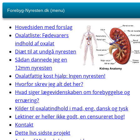
Forebyg-Nyresten.dk (menu)
Hovedsiden med forslag
Oxalatliste: Fødevarers
indhold af oxalat
Diæt til at undgå nyresten
Sådan dannede jeg en
12mm nyresten
Oxalatfattig kost hjalp: Ingen nyresten!
Hvorfor skrev jeg alt det her?
Hvad siger lægevidenskaben om forebyggelse og
ernæring?
Kilder til oxalatindhold i mad, eng. dansk og tysk
Lektiner er heller ikke godt, en censureret bog!
Kontakt
Dette livs sidste projekt