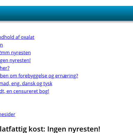
ndhold af oxalat
en
12mm nyresten
Ingen nyresten!
 her?
aben om forebyggelse og ernæring?
i mad, eng. dansk og tysk
odt, en censureret bog!
mesider
atfattig kost: Ingen nyresten!