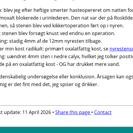
on: blev jeg efter heftige smerter hasteopereret om natten f
oxalt blokerede i urinlederen. Den nat var der på Roskilde
enen, så stenen blev ved kikkertoperation ført op i nyren.
on: stenen blev forsøgt knust ved endnu en operation.
ning: stadig 4mm af de 12mm nyresten tilbage.
r min kost radikalt: primært oxalatfattig kost, se
nyrestens
ng: uændret 4mm sten i nedre calyx, hvilket jeg tolker positi
ede på en oxalatfattig kost - OG har drukket mere vand.
videnskabelig undersøgelse eller konklusion. Årsagen kan ogs
g er det fint med det, jeg spiser og drikker.
t update: 11 April 2026 •
Share this page
•
Contact