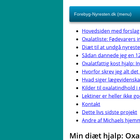
Forebyg-Nyresten.dk (menu)
Hovedsiden med forslag
Oxalatliste: Fødevarers i
Diæt til at undgå nyrest
Sådan dannede jeg en 
Oxalatfattig kost hjalp: 
Hvorfor skrev jeg alt det
Hvad siger lægevidensk
Kilder til oxalatindhold 
Lektiner er heller ikke g
Kontakt
Dette livs sidste projekt
Andre af Michaels hjem
Min diæt hjalp: Oxal